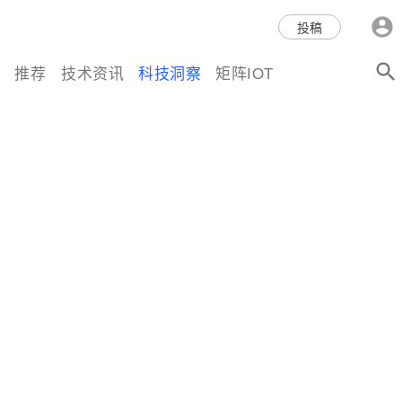
科技互联网,科技,资讯,动态,洞
投稿
察,量子,计算,AI,人工智能,机器
推荐
技术资讯
科技洞察
矩阵IOT
人,区块链,Web3,分布式,操作系
统,OS,芯片,视频,深度,论文