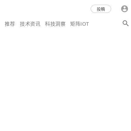
科技互联网,科技,资讯,动态,洞
投稿
察,量子,计算,AI,人工智能,机器
推荐
技术资讯
科技洞察
矩阵IOT
人,区块链,Web3,分布式,操作系
统,OS,芯片,视频,深度,论文