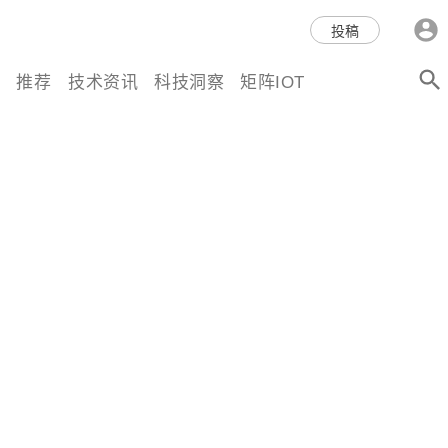
科技互联网,科技,资讯,动态,洞
投稿
察,量子,计算,AI,人工智能,机器
推荐
技术资讯
科技洞察
矩阵IOT
人,区块链,Web3,分布式,操作系
统,OS,芯片,视频,深度,论文