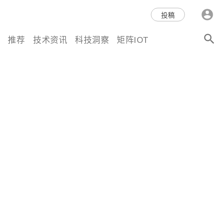
科技互联网,科技,资讯,动态,洞
投稿
察,量子,计算,AI,人工智能,机器
推荐
技术资讯
科技洞察
矩阵IOT
人,区块链,Web3,分布式,操作系
统,OS,芯片,视频,深度,论文