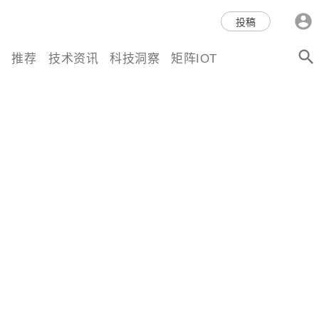
科技互联网,科技,资讯,动态,洞
投稿
察,量子,计算,AI,人工智能,机器
推荐
技术资讯
科技洞察
矩阵IOT
人,区块链,Web3,分布式,操作系
统,OS,芯片,视频,深度,论文