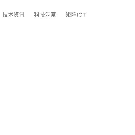
量子,计算,AI,人工智能,机器人,
技术资讯
科技洞察
矩阵IOT