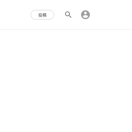
区块链,Web3,分布式,操作系
投稿