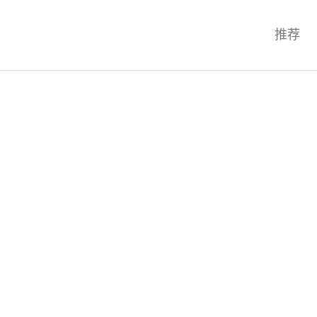
科技互联网,科技,资讯,动态,洞察,
推荐
统,OS,芯片,视频,深度,论文