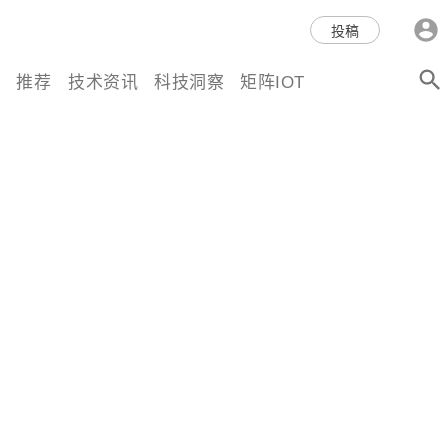
科技互联网,科技,资讯,动态,洞
投稿
察,量子,计算,AI,人工智能,机器
推荐
技术资讯
科技洞察
矩阵IOT
人,区块链,Web3,分布式,操作系
统,OS,芯片,视频,深度,论文